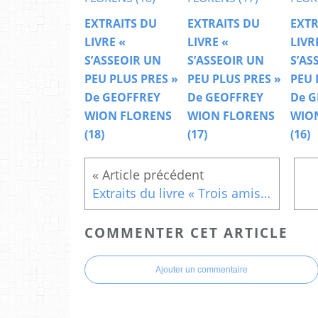
EXTRAITS DU
EXTRAITS DU
EXTR
LIVRE «
LIVRE «
LIVR
S’ASSEOIR UN
S’ASSEOIR UN
S’AS
PEU PLUS PRES »
PEU PLUS PRES »
PEU 
De GEOFFREY
De GEOFFREY
De G
WION FLORENS
WION FLORENS
WIO
(18)
(17)
(16)
Extraits du livre « Trois amis en quête de Sagesse » (fin)
COMMENTER CET ARTICLE
Ajouter un commentaire