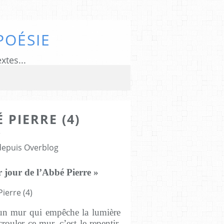
POÉSIE
xtes...
 PIERRE (4)
6
 depuis Overblog
r jour de l’Abbé Pierre »
un mur qui empêche la lumière
rouler ce mur, c’est le repentir.