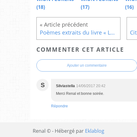
(18)
(17)
(16)
Poèmes extraits du livre « Le canari m’a dit » contes et poèmes d’Afrique (Esquisse)
COMMENTER CET ARTICLE
Ajouter un commentaire
S
Silviastella
14/06/2017 20:42
Merci Renal et bonne soirée.
Répondre
Renal © - Hébergé par
Eklablog