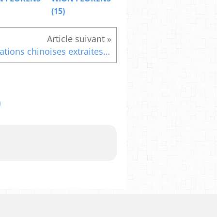
(15)
Citations chinoises extraites du livre « Le chat philosophe » (2)