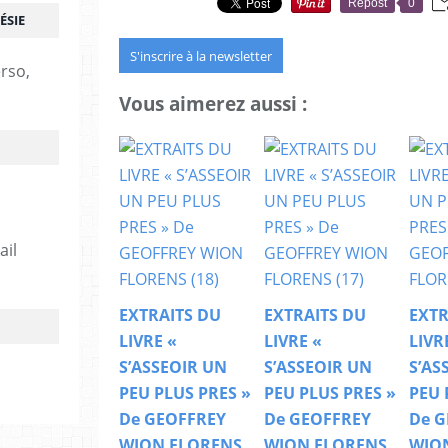
Repost
0
ÉSIE
S'inscrire à la newsletter
erso,
Vous aimerez aussi :
ail
EXTRAITS DU
EXTRAITS DU
EXTR
LIVRE «
LIVRE «
LIVR
S’ASSEOIR UN
S’ASSEOIR UN
S’AS
PEU PLUS PRES »
PEU PLUS PRES »
PEU 
De GEOFFREY
De GEOFFREY
De G
WION FLORENS
WION FLORENS
WIO