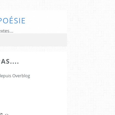
POÉSIE
xtes...
AS....
 depuis Overblog