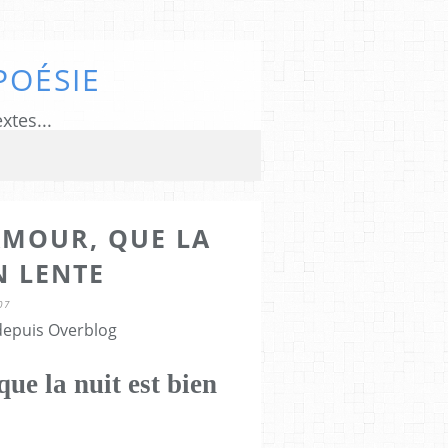
POÉSIE
xtes...
AMOUR, QUE LA
N LENTE
07
 depuis Overblog
ue la nuit est bien