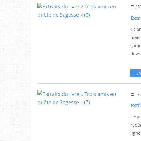
17/
« Co
mais
somm
devon
EN
14/
« App
repér
ligne