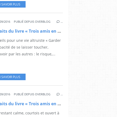
 SAVOIR PLUS
09/2016
PUBLIÉ DEPUIS OVERBLOG
…
Extraits du livre « Trois amis en quête de Sagesse » (11)
ils pour une vie altruiste « Garder
pacité de se laisser toucher,
oir par les autres : le risque,...
 SAVOIR PLUS
09/2016
PUBLIÉ DEPUIS OVERBLOG
…
Extraits du livre « Trois amis en quête de Sagesse (10)
restant calme, courtois et ouvert à