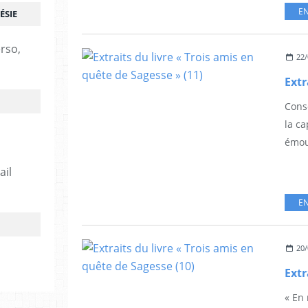
EN
ÉSIE
erso,
22/
Conse
la ca
émouv
ail
EN
20/
« En 