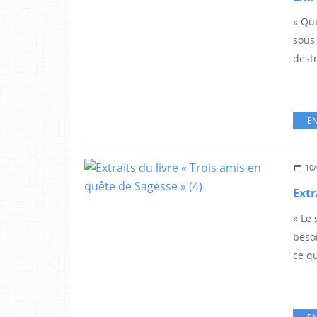
« Que
sous 
destr
EN
10/
« Le
besoi
ce qu