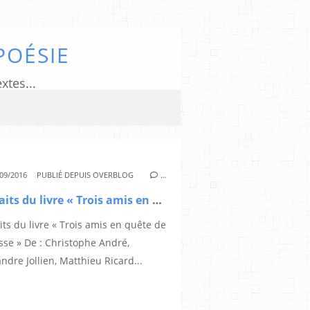
POÉSIE
xtes...
09/2016
PUBLIÉ DEPUIS OVERBLOG
…
Extraits du livre « Trois amis en quête de Sagesse »(12)
its du livre « Trois amis en quête de
sse » De : Christophe André,
ndre Jollien, Matthieu Ricard...