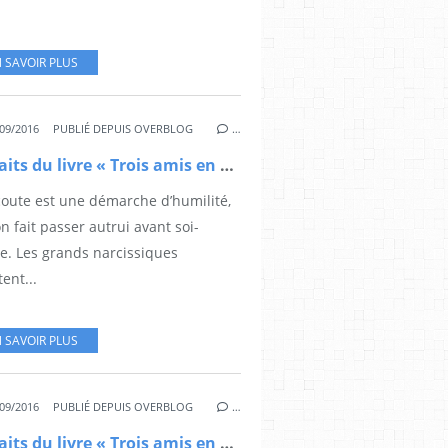
 SAVOIR PLUS
09/2016
PUBLIÉ DEPUIS OVERBLOG
…
Extraits du livre « Trois amis en quête de Sagesse » (6)
coute est une démarche d’humilité,
on fait passer autrui avant soi-
. Les grands narcissiques
ent...
 SAVOIR PLUS
09/2016
PUBLIÉ DEPUIS OVERBLOG
…
Extraits du livre « Trois amis en quête de Sagesse » (5)