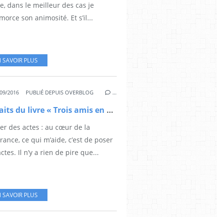
re, dans le meilleur des cas je
orce son animosité. Et s’il...
 SAVOIR PLUS
09/2016
PUBLIÉ DEPUIS OVERBLOG
…
Extraits du livre « Trois amis en quête de Sagesse » (9)
er des actes : au cœur de la
rance, ce qui m’aide, c’est de poser
ctes. Il n’y a rien de pire que...
 SAVOIR PLUS