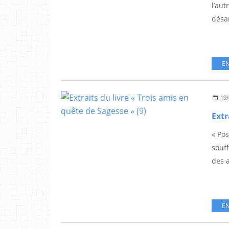
l’aut
désam
EN
19/
« Pos
souff
des a
EN