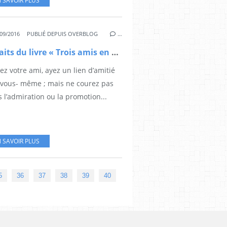
 SAVOIR PLUS
09/2016
PUBLIÉ DEPUIS OVERBLOG
…
Extraits du livre « Trois amis en quête de Sagesse » (3)
ez votre ami, ayez un lien d’amitié
 vous- même ; mais ne courez pas
 l’admiration ou la promotion...
 SAVOIR PLUS
50
60
70
80
90
5
36
37
38
39
40