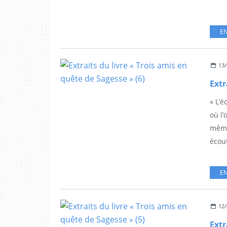
EN
13/
« L’é
où l’
même
écout
EN
12/