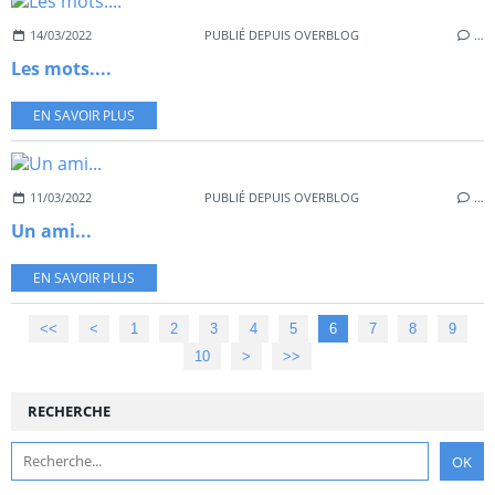
14/03/2022
PUBLIÉ DEPUIS OVERBLOG
…
Les mots....
EN SAVOIR PLUS
11/03/2022
PUBLIÉ DEPUIS OVERBLOG
…
Un ami...
EN SAVOIR PLUS
<<
<
1
2
3
4
5
6
7
8
9
10
20
30
40
50
60
70
>
>>
RECHERCHE