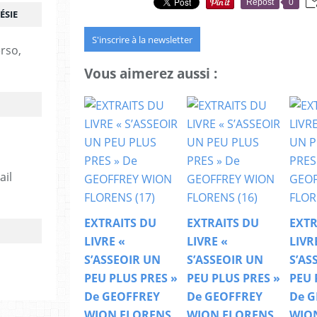
Repost
0
ÉSIE
S'inscrire à la newsletter
erso,
Vous aimerez aussi :
ail
EXTRAITS DU
EXTRAITS DU
EXTR
LIVRE «
LIVRE «
LIVR
S’ASSEOIR UN
S’ASSEOIR UN
S’AS
PEU PLUS PRES »
PEU PLUS PRES »
PEU 
De GEOFFREY
De GEOFFREY
De G
WION FLORENS
WION FLORENS
WIO