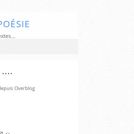
POÉSIE
xtes...
...
 depuis Overblog