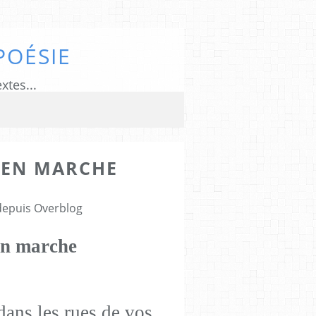
POÉSIE
xtes...
 EN MARCHE
 depuis Overblog
en marche
dans les rues de vos