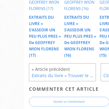
EXTRAITS DU
EXTRAITS DU
EXTR
LIVRE «
LIVRE «
LIVR
S’ASSEOIR UN
S’ASSEOIR UN
S’AS
PEU PLUS PRES »
PEU PLUS PRES »
PEU 
De GEOFFREY
De GEOFFREY
De G
WION FLORENS
WION FLORENS
WIO
(17)
(16)
(15)
Extraits du livre « Trouver le juste équilibre vers une vie épanouie » L’équilibre entre l’avarice et le gaspillage
COMMENTER CET ARTICLE
Ajouter un commentaire