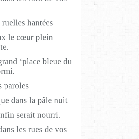
 ruelles hantées
ux le cœur plein
te.
 grand ‘place bleue du
ormi.
s paroles
ue dans la pâle nuit
nfin serait nourri.
dans les rues de vos