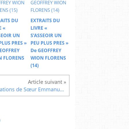
AITS DU
EXTRAITS DU
E «
LIVRE «
SEOIR UN
S’ASSEOIR UN
PLUS PRES »
PEU PLUS PRES »
EOFFREY
De GEOFFREY
N FLORENS
WION FLORENS
(14)
Citations de Sœur Emmanuelle extraites du livre « Une pensée par jour » (9)