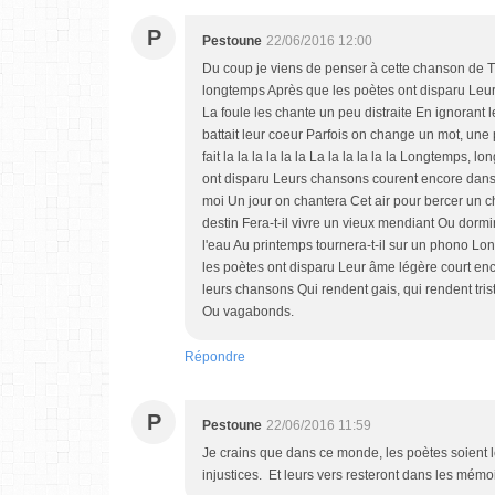
P
Pestoune
22/06/2016 12:00
Du coup je viens de penser à cette chanson de T
longtemps Après que les poètes ont disparu Leu
La foule les chante un peu distraite En ignorant 
battait leur coeur Parfois on change un mot, une
fait la la la la la la La la la la la la Longtemps,
ont disparu Leurs chansons courent encore dans l
moi Un jour on chantera Cet air pour bercer un 
destin Fera-t-il vivre un vieux mendiant Ou dorm
l'eau Au printemps tournera-t-il sur un phono L
les poètes ont disparu Leur âme légère court enc
leurs chansons Qui rendent gais, qui rendent trist
Ou vagabonds.
Répondre
P
Pestoune
22/06/2016 11:59
Je crains que dans ce monde, les poètes soient le
injustices. Et leurs vers resteront dans les mémo