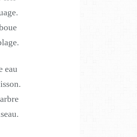
nuage.
 boue
plage.
ne eau
oisson.
 arbre
iseau.