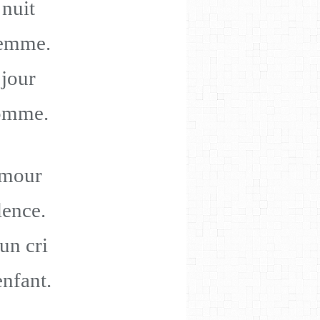
 nuit
femme.
 jour
homme.
’amour
lence.
 un cri
enfant.