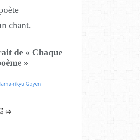
 poète
un chant.
rait de « Chaque
 poème »