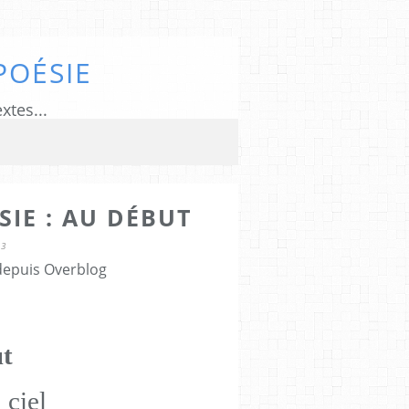
POÉSIE
xtes...
SIE : AU DÉBUT
13
 depuis Overblog
t
 ciel