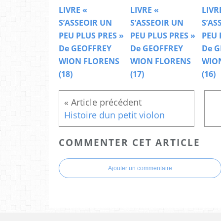
LIVRE «
LIVRE «
LIVR
S’ASSEOIR UN
S’ASSEOIR UN
S’AS
PEU PLUS PRES »
PEU PLUS PRES »
PEU 
De GEOFFREY
De GEOFFREY
De G
WION FLORENS
WION FLORENS
WIO
(18)
(17)
(16)
Histoire dun petit violon
COMMENTER CET ARTICLE
Ajouter un commentaire