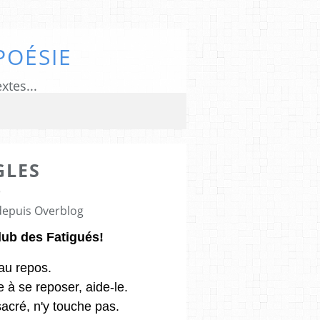
POÉSIE
xtes...
GLES
9
 depuis Overblog
lub des Fatigués!
 au repos.
e à se reposer, aide-le.
 sacré, n'y touche pas.