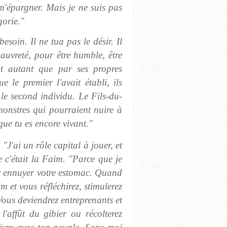
m'épargner. Mais je ne suis pas
gorie."
esoin. Il ne tua pas le désir. Il
auvreté, pour être humble, être
ut autant que par ses propres
e le premier l'avait établi, ils
le second individu. Le Fils-du-
 monstres qui pourraient nuire à
 que tu es encore vivant."
 "J'ai un rôle capital à jouer, et
 c'était la Faim. "Parce que je
ur ennuyer votre estomac. Quand
m et vous réfléchirez, stimulerez
 Vous deviendrez entreprenants et
 l'affût du gibier ou récolterez