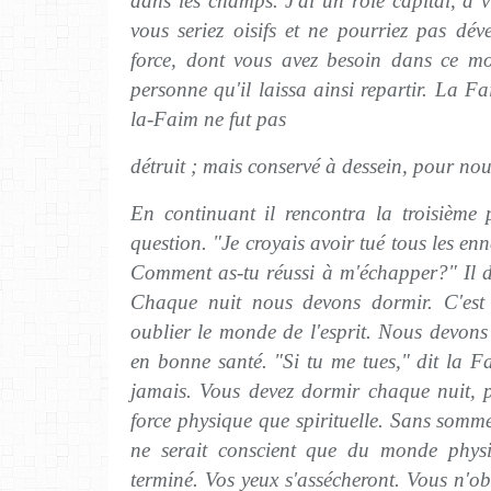
dans les champs. J'ai un rôle capital, à 
vous seriez oisifs et ne pourriez pas déve
force, dont vous avez besoin dans ce m
personne qu'il laissa ainsi repartir. La Fa
la-Faim ne fut pas
détruit ; mais conservé à dessein, pour nous
En continuant il rencontra la troisième
question. "Je croyais avoir tué tous les en
Comment as-tu réussi à m'échapper?" Il dé
Chaque nuit nous devons dormir. C'est 
oublier le monde de l'esprit. Nous devons
en bonne santé. "Si tu me tues," dit la F
jamais. Vous devez dormir chaque nuit, p
force physique que spirituelle. Sans sommei
ne serait conscient que du monde physi
terminé. Vos yeux s'assécheront. Vous n'ob