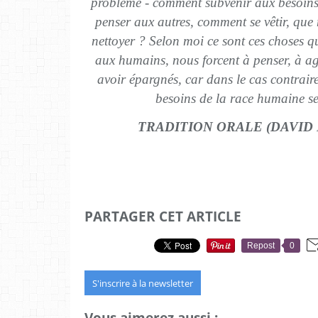
problème - comment subvenir aux besoins
penser aux autres, comment se vêtir, que 
nettoyer ? Selon moi ce sont ces choses q
aux humains, nous forcent à penser, à agir
avoir épargnés, car dans le cas contraire
besoins de la race humaine se
TRADITION ORALE (DAVID 
PARTAGER CET ARTICLE
Repost
0
S'inscrire à la newsletter
Vous aimerez aussi :