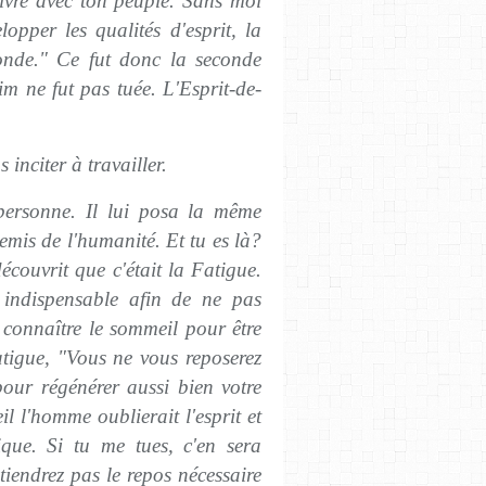
vivre avec ton peuple. Sans moi
lopper les qualités d'esprit, la
onde." Ce fut donc la seconde
im ne fut pas tuée. L'Esprit-de-
 inciter à travailler.
 personne. Il lui posa la même
nemis de l'humanité. Et tu es là?
couvrit que c'était la Fatigue.
indispensable afin de ne pas
 connaître le sommeil pour être
atigue, "Vous ne vous reposerez
our régénérer aussi bien votre
l l'homme oublierait l'esprit et
que. Si tu me tues, c'en sera
tiendrez pas le repos nécessaire