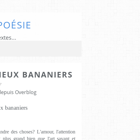
POÉSIE
xtes...
IEUX BANANIERS
7
 depuis Overblog
x bananiers
indre des choses? L'amour, l'attention
 plus grand bien que l'art savant et