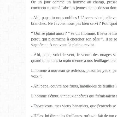
Or un jour comme un homme au champ, pressenta
comment mettre à l'abri les jeunes plants de son doma
- Ahi, papa, tu nous oublies ! L'averse vient, elle va 
branches. Ne t'avons-nous pas bien servi ? Pourquoi 
“ Qui se plaint ainsi ? ” se dit l'homme. Il leva le f
perdu qui pleurniche à chercher son père ”. Il se r
s'agitèrent. A nouveau la plainte revint.
- Ahi, papa, voici le vent, le ventre des nuages s'
quand tu tendais ta main menue à nos feuillages bien
L'homme à nouveau se redressa, plissa les yeux, pens
voix ”.
- Ahi papa, couvre nos fruits, habille-les de feuilles 
L'homme s'émut, vint aux ancêtres qui frémissaient s
- Est-ce vous, mes vieux bananiers, que j'entends se
- Hélas, lui dirent les feuillages, qu'as-tu fait de ton