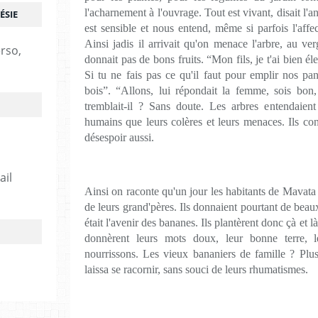
l'acharnement à l'ouvrage. Tout est vivant, disait l'ancê
ÉSIE
est sensible et nous entend, même si parfois l'aff
Ainsi jadis il arrivait qu'on menace l'arbre, au verg
erso,
donnait pas de bons fruits. “Mon fils, je t'ai bien é
Si tu ne fais pas ce qu'il faut pour emplir nos pa
bois”. “Allons, lui répondait la femme, sois bo
tremblait-il ? Sans doute. Les arbres entendaient
humains que leurs colères et leurs menaces. Ils conna
désespoir aussi.
ail
Ainsi on raconte qu'un jour les habitants de Mavata
de leurs grand'pères. Ils donnaient pourtant de beaux 
était l'avenir des bananes. Ils plantèrent donc çà et 
donnèrent leurs mots doux, leur bonne terre, l
nourrissons. Les vieux bananiers de famille ? Plu
laissa se racornir, sans souci de leurs rhumatismes.