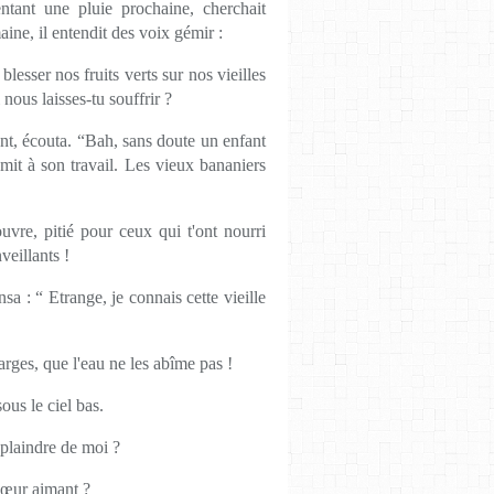
nt une pluie prochaine, cherchait
ine, il entendit des voix gémir :
blesser nos fruits verts sur nos vieilles
nous laisses-tu souffrir ?
ront, écouta. “Bah, sans doute un enfant
emit à son travail. Les vieux bananiers
ouvre, pitié pour ceux qui t'ont nourri
veillants !
a : “ Etrange, je connais cette vieille
larges, que l'eau ne les abîme pas !
ous le ciel bas.
 plaindre de moi ?
 cœur aimant ?