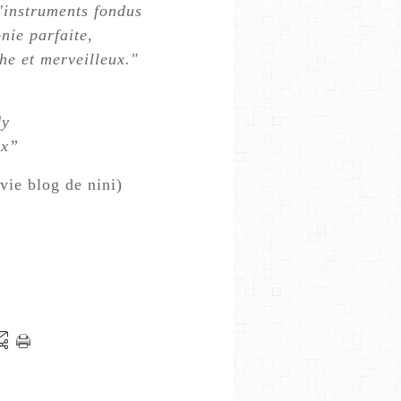
d'instruments fondus
ie parfaite,
che et merveilleux."
dy
ix”
vie blog de nini)