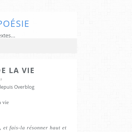
POÉSIE
xtes...
E LA VIE
09
 depuis Overblog
a vie
 et fais-la résonner haut et