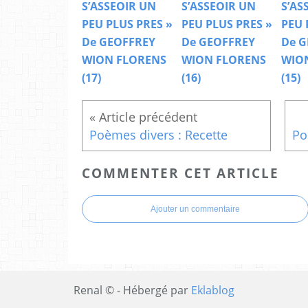
S’ASSEOIR UN
S’ASSEOIR UN
S’AS
PEU PLUS PRES »
PEU PLUS PRES »
PEU 
De GEOFFREY
De GEOFFREY
De G
WION FLORENS
WION FLORENS
WIO
(17)
(16)
(15)
Poèmes divers : Recette
COMMENTER CET ARTICLE
Ajouter un commentaire
Renal © - Hébergé par
Eklablog