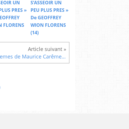
SEOIR UN
S’ASSEOIR UN
PLUS PRES »
PEU PLUS PRES »
EOFFREY
De GEOFFREY
N FLORENS
WION FLORENS
(14)
Poemes de Maurice Carême :Le givre