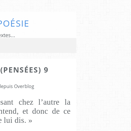
POÉSIE
xtes...
(PENSÉES) 9
 depuis Overblog
sant chez l’autre la
entend, et donc de ce
e lui dis. »