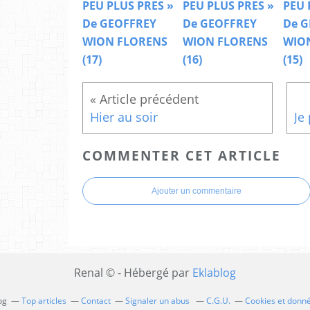
PEU PLUS PRES »
PEU PLUS PRES »
PEU 
De GEOFFREY
De GEOFFREY
De G
WION FLORENS
WION FLORENS
WIO
(17)
(16)
(15)
Hier au soir
COMMENTER CET ARTICLE
Ajouter un commentaire
Renal © - Hébergé par
Eklablog
og
Top articles
Contact
Signaler un abus
C.G.U.
Cookies et donn