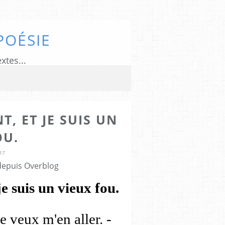
POÉSIE
xtes...
T, ET JE SUIS UN
OU.
07
 depuis Overblog
je suis un vieux fou.
e veux m'en aller. -