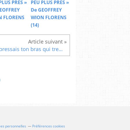
PLUS PRES »
PEU PLUS PRES »
EOFFREY
De GEOFFREY
N FLORENS
WION FLORENS
(14)
Je pressais ton bras qui tremble
ées personnelles
Préférences cookies