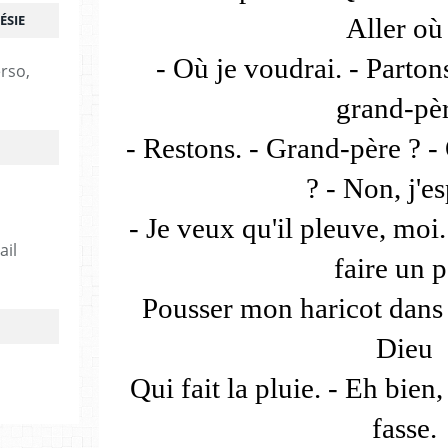
ÉSIE
Aller où
- Où je voudrai. - Partons
erso,
grand-pèr
- Restons. - Grand-père ? - 
? - Non, j'es
- Je veux qu'il pleuve, moi
ail
faire un 
Pousser mon haricot dans 
Dieu
Qui fait la pluie. - Eh bien
fasse.