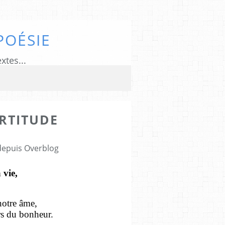
POÉSIE
xtes...
RTITUDE
 depuis Overblog
 vie,
notre âme,
urs du bonheur.