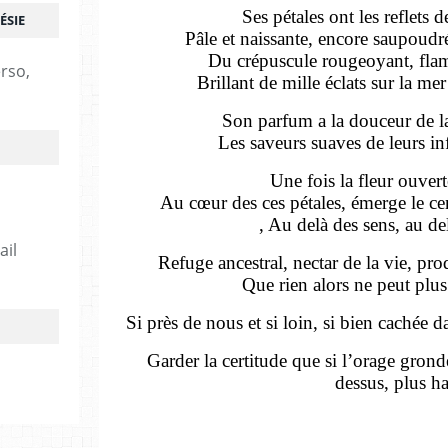
Ses pétales ont les reflets d
ÉSIE
Pâle et naissante, encore saupoudrée
Du crépuscule rougeoyant, fla
erso,
Brillant de mille éclats sur la m
Son parfum a la douceur de la
Les saveurs suaves de leurs in
Une fois la fleur ouver
Au cœur des ces pétales, émerge le cen
, Au delà des sens, au d
ail
Refuge ancestral, nectar de la vie, prod
Que rien alors ne peut plus 
Si près de nous et si loin, si bien cachée 
Garder la certitude que si l’orage gronde
dessus, plus ha