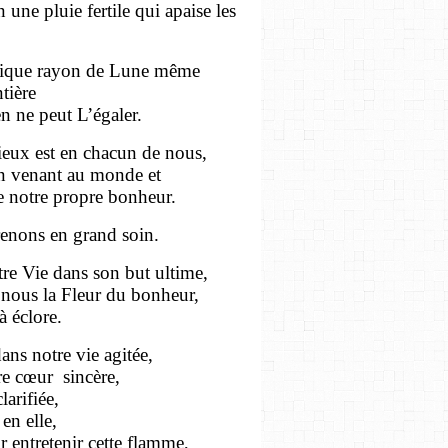
une pluie fertile qui apaise les
ifique rayon de Lune même
ntière
ien ne peut L’égaler.
ieux est en chacun de nous,
en venant au monde et
de notre propre bonheur.
prenons en grand soin.
re Vie dans son but ultime,
e nous la Fleur du bonheur,
à éclore.
ans notre vie agitée,
re cœur
sincère,
larifiée,
en elle,
r entretenir cette flamme,