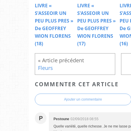
LIVRE «
LIVRE «
LIVR
S’ASSEOIR UN
S’ASSEOIR UN
S’AS
PEU PLUS PRES »
PEU PLUS PRES »
PEU 
De GEOFFREY
De GEOFFREY
De G
WION FLORENS
WION FLORENS
WIO
(18)
(17)
(16)
Fleurs
COMMENTER CET ARTICLE
Ajouter un commentaire
P
Pestoune
02/09/2018 08:55
Quelle variété, quelle richesse. Je ne me lasse 