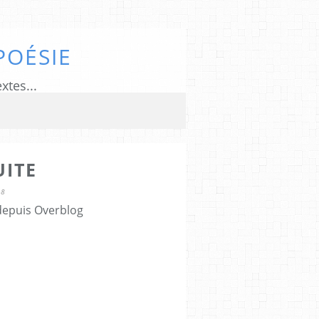
POÉSIE
xtes...
UITE
18
 depuis Overblog