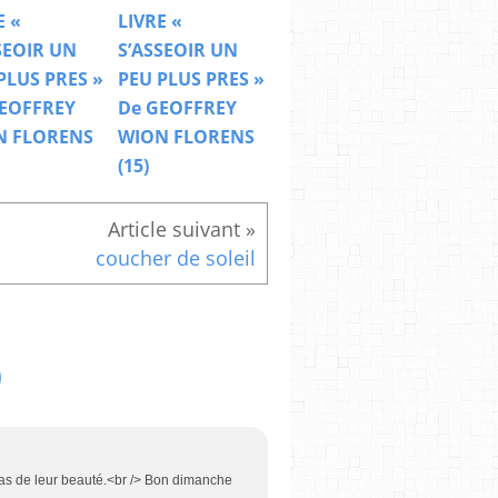
E «
LIVRE «
SEOIR UN
S’ASSEOIR UN
PLUS PRES »
PEU PLUS PRES »
EOFFREY
De GEOFFREY
N FLORENS
WION FLORENS
(15)
coucher de soleil
pas de leur beauté.<br /> Bon dimanche