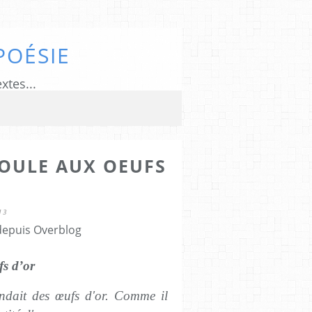
POÉSIE
xtes...
POULE AUX OEUFS
13
 depuis Overblog
s d’or
dait des œufs d'or. Comme il