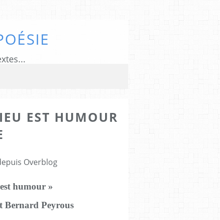
POÉSIE
xtes...
DIEU EST HUMOUR
E
 depuis Overblog
u est humour »
t Bernard Peyrous