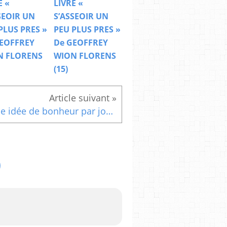
E «
LIVRE «
SEOIR UN
S’ASSEOIR UN
PLUS PRES »
PEU PLUS PRES »
EOFFREY
De GEOFFREY
N FLORENS
WION FLORENS
(15)
Une idée de bonheur par jour. (6)