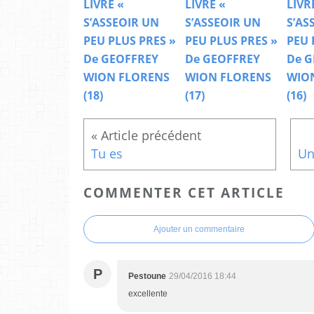
LIVRE «
LIVRE «
LIVR
S’ASSEOIR UN
S’ASSEOIR UN
S’AS
PEU PLUS PRES »
PEU PLUS PRES »
PEU 
De GEOFFREY
De GEOFFREY
De G
WION FLORENS
WION FLORENS
WIO
(18)
(17)
(16)
Tu es
COMMENTER CET ARTICLE
Ajouter un commentaire
P
Pestoune
29/04/2016 18:44
excellente