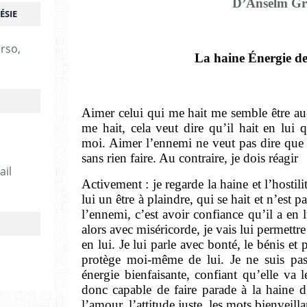
D’Anselm G
ÉSIE
erso,
La haine Énergie de
Aimer celui qui me hait me semble être au-
me hait, cela veut dire qu’il hait en lui 
moi. Aimer l’ennemi ne veut pas dire que je
sans rien faire. Au contraire, je dois réagir
ail
Activement : je regarde la haine et l’hostili
lui un être à plaindre, qui se hait et n’est
l’ennemi, c’est avoir confiance qu’il a en 
alors avec miséricorde, je vais lui permettre
en lui. Je lui parle avec bonté, le bénis et p
protège moi-même de lui. Je ne suis pas
énergie bienfaisante, confiant qu’elle va l
donc capable de faire parade à la haine d’
l’amour, l’attitude juste, les mots bienveillan