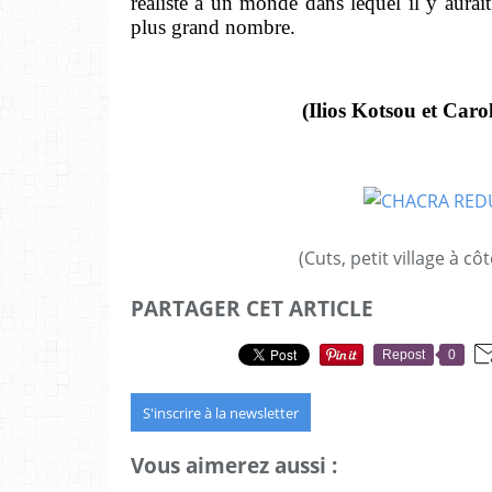
réaliste à un monde dans lequel il y aurai
plus grand nombre.
(Ilios Kotsou et Carol
(Cuts, petit village à c
PARTAGER CET ARTICLE
Repost
0
S'inscrire à la newsletter
Vous aimerez aussi :