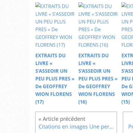
EXTRAITS DU
EXTRAITS DU
EXTR
LIVRE «
LIVRE «
LIVR
S’ASSEOIR UN
S’ASSEOIR UN
S’AS
PEU PLUS PRES »
PEU PLUS PRES »
PEU 
De GEOFFREY
De GEOFFREY
De G
WION FLORENS
WION FLORENS
WIO
(17)
(16)
(15)
Citations en images Une personne......
P