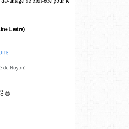
t davantage de bien-être pour le
ine Lesire)
ôté de Noyon)