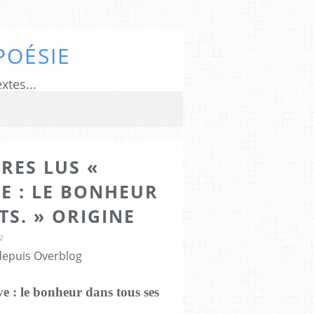
POÉSIE
xtes...
VRES LUS «
E : LE BONHEUR
TS. » ORIGINE
2
 depuis Overblog
ve : le bonheur dans tous ses