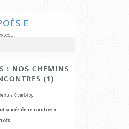
POÉSIE
xtes...
US : NOS CHEMINS
NCONTRES (1)
4
 depuis Overblog
nt semés de rencontres »
croix