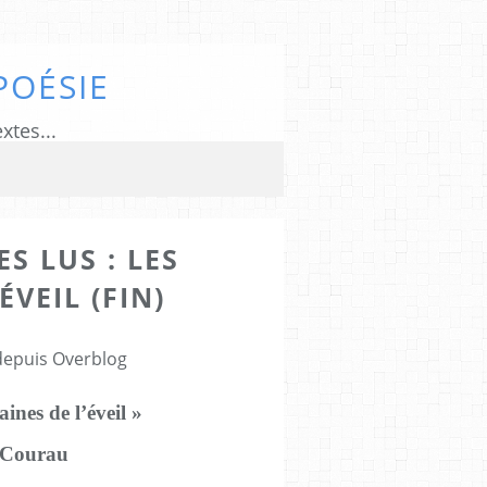
POÉSIE
xtes...
ES LUS : LES
ÉVEIL (FIN)
 depuis Overblog
ines de l’éveil »
 Courau