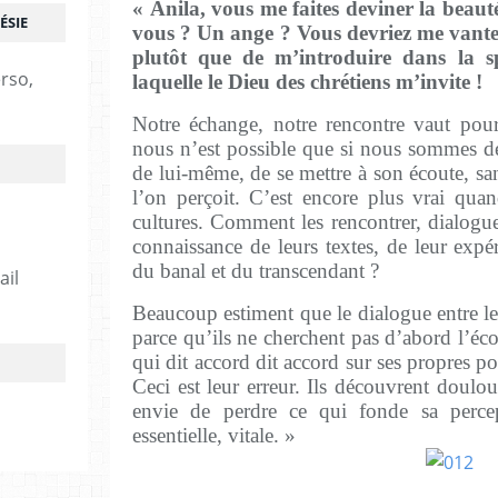
« Anila, vous me faites deviner la beauté
ÉSIE
vous ? Un ange ? Vous devriez me vanter 
plutôt que de m’introduire dans la s
erso,
laquelle le Dieu des chrétiens m’invite !
Notre échange, notre rencontre vaut pou
nous n’est possible que si nous sommes dés
de lui-même, de se mettre à son écoute, san
l’on perçoit. C’est encore plus vrai quand
cultures. Comment les rencontrer, dialoguer
connaissance de leurs textes, de leur exp
du banal et du transcendant ?
ail
Beaucoup estiment que le dialogue entre les
parce qu’ils ne cherchent pas d’abord l’éco
qui dit accord dit accord sur ses propres pos
Ceci est leur erreur. Ils découvrent doulo
envie de perdre ce qui fonde sa perce
essentielle, vitale. »