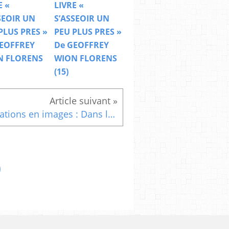
E «
LIVRE «
SEOIR UN
S’ASSEOIR UN
PLUS PRES »
PEU PLUS PRES »
EOFFREY
De GEOFFREY
N FLORENS
WION FLORENS
(15)
Citations en images : Dans les livres........