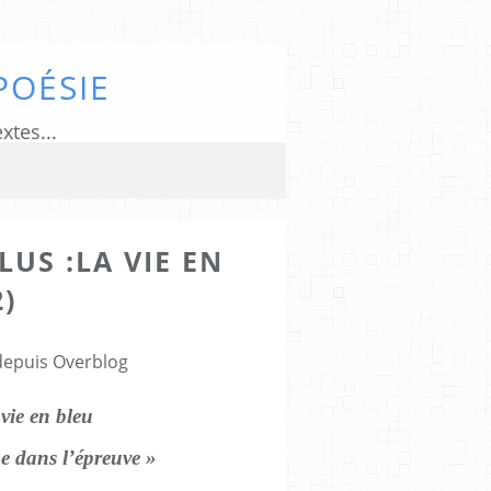
POÉSIE
xtes...
LUS :LA VIE EN
)
4
 depuis Overblog
 vie en bleu
e dans l’épreuve »