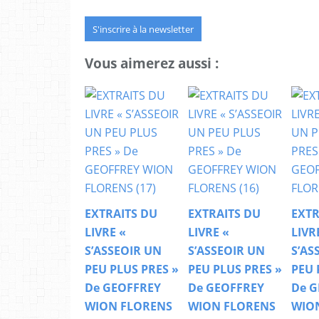
S'inscrire à la newsletter
Vous aimerez aussi :
EXTRAITS DU
EXTRAITS DU
EXTR
LIVRE «
LIVRE «
LIVR
S’ASSEOIR UN
S’ASSEOIR UN
S’AS
PEU PLUS PRES »
PEU PLUS PRES »
PEU 
De GEOFFREY
De GEOFFREY
De G
WION FLORENS
WION FLORENS
WIO