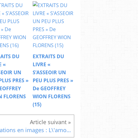
AITS DU
EXTRAITS DU
E «
LIVRE «
SEOIR UN
S’ASSEOIR UN
PLUS PRES »
PEU PLUS PRES »
EOFFREY
De GEOFFREY
N FLORENS
WION FLORENS
(15)
Citations en images : L\'amour