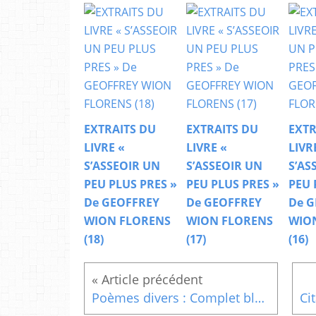
EXTRAITS DU
EXTRAITS DU
EXTR
LIVRE «
LIVRE «
LIVR
S’ASSEOIR UN
S’ASSEOIR UN
S’AS
PEU PLUS PRES »
PEU PLUS PRES »
PEU 
De GEOFFREY
De GEOFFREY
De G
WION FLORENS
WION FLORENS
WIO
(18)
(17)
(16)
Poèmes divers : Complet blanc