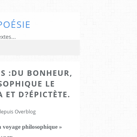
POÉSIE
xtes...
US :DU BONHEUR,
SOPHIQUE LE
ET D?ÉPICTÈTE.
 depuis Overblog
un voyage philosophique »