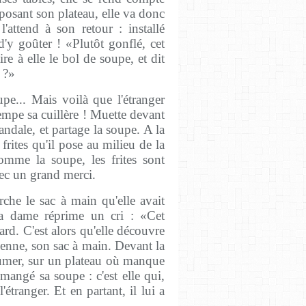
éposant son plateau, elle va donc
'attend à son retour : installé
d'y goûter ! «Plutôt gonflé, cet
ire à elle le bol de soupe, et dit
 ?»
upe... Mais voilà que l'étranger
rempe sa cuillère ! Muette devant
andale, et partage la soupe. A la
frites qu'il pose au milieu de la
comme la soupe, les frites sont
avec un grand merci.
rche le sac à main qu'elle avait
La dame réprime un cri : «Cet
gard. C'est alors qu'elle découvre
ienne, son sac à main. Devant la
fumer, sur un plateau où manque
 mangé sa soupe : c'est elle qui,
étranger. Et en partant, il lui a