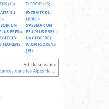
AITS DU
EXTRAITS DU
E «
LIVRE «
SEOIR UN
S’ASSEOIR UN
PLUS PRES »
PEU PLUS PRES »
EOFFREY
De GEOFFREY
N FLORENS
WION FLORENS
(15)
Vacances dans les Alpes de Hautes Provence (suite)