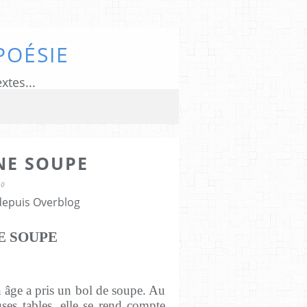
POÉSIE
xtes...
NE SOUPE
10
 depuis Overblog
E SOUPE
n âge a pris un bol de soupe. Au
ses tables, elle se rend compte