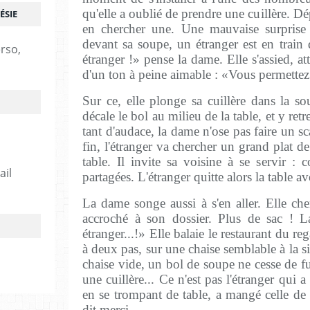
qu'elle a oublié de prendre une cuillère. D
ÉSIE
en chercher une. Une mauvaise surprise l
devant sa soupe, un étranger est en train 
erso,
étranger !» pense la dame. Elle s'assied, att
d'un ton à peine aimable : «Vous permettez
Sur ce, elle plonge sa cuillère dans la so
décale le bol au milieu de la table, et y ret
tant d'audace, la dame n'ose pas faire un sc
fin, l'étranger va chercher un grand plat de 
table. Il invite sa voisine à se servir : 
ail
partagées. L'étranger quitte alors la table 
La dame songe aussi à s'en aller. Elle che
accroché à son dossier. Plus de sac ! 
étranger...!» Elle balaie le restaurant du re
à deux pas, sur une chaise semblable à la s
chaise vide, un bol de soupe ne cesse de 
une cuillère... Ce n'est pas l'étranger qui a
en se trompant de table, a mangé celle de l'
dit merci.