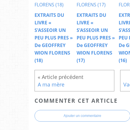
EXTRAITS DU
EXTRAITS DU
EXTR
LIVRE «
LIVRE «
LIVR
S’ASSEOIR UN
S’ASSEOIR UN
S’AS
PEU PLUS PRES »
PEU PLUS PRES »
PEU 
De GEOFFREY
De GEOFFREY
De G
WION FLORENS
WION FLORENS
WIO
(18)
(17)
(16)
A ma mère
COMMENTER CET ARTICLE
Ajouter un commentaire