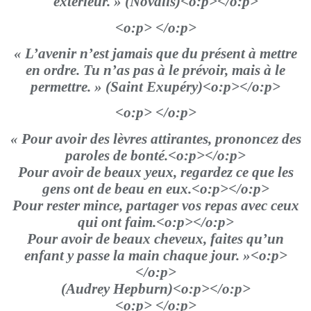
extérieur. » (Novalis)<o:p></o:p>
<o:p> </o:p>
« L’avenir n’est jamais que du présent à mettre
en ordre. Tu n’as pas à le prévoir, mais à le
permettre. » (Saint Exupéry)<o:p></o:p>
<o:p> </o:p>
« Pour avoir des lèvres attirantes, prononcez des
paroles de bonté.<o:p></o:p>
Pour avoir de beaux yeux, regardez ce que les
gens ont de beau en eux.<o:p></o:p>
Pour rester mince, partager vos repas avec ceux
qui ont faim.<o:p></o:p>
Pour avoir de beaux cheveux, faites qu’un
enfant y passe la main chaque jour. »<o:p>
</o:p>
(Audrey Hepburn)<o:p></o:p>
<o:p> </o:p>