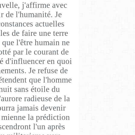
velle, j'affirme avec
r de l'humanité. Je
constances actuelles
es de faire une terre
e que l'être humain ne
otté par le courant de
té d'influencer en quoi
nements. Je refuse de
prétendent que l'homme
 nuit sans étoile du
'aurore radieuse de la
pourra jamais devenir
e mienne la prédiction
scendront l'un après