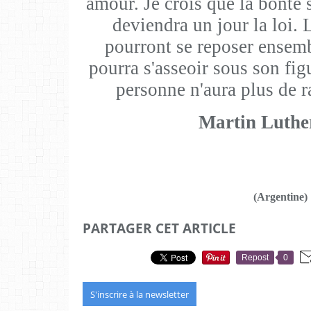
amour. Je crois que la bonté s
deviendra un jour la loi. 
pourront se reposer ense
pourra s'asseoir sous son figu
personne n'aura plus de r
Martin Luthe
(Argentine)
PARTAGER CET ARTICLE
Repost
0
S'inscrire à la newsletter