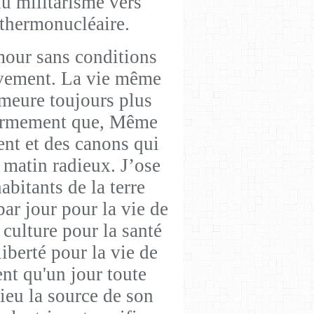
du militarisme vers
 thermonucléaire.
amour sans conditions
tivement. La vie même
meure toujours plus
 fermement que, Même
ent et des canons qui
n matin radieux. J’ose
abitants de la terre
par jour pour la vie de
 culture pour la santé
 liberté pour la vie de
nt qu'un jour toute
ieu la source de son