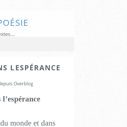
POÉSIE
xtes...
NS LESPÉRANCE
1
 depuis Overblog
s l’espérance
t du monde et dans