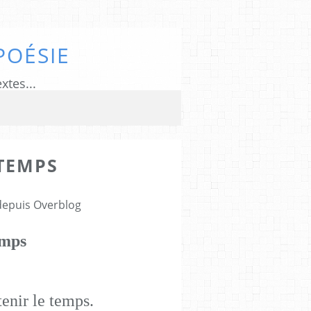
POÉSIE
xtes...
 TEMPS
7
 depuis Overblog
emps
enir le temps.