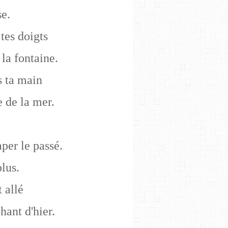
se.
 tes doigts
la fontaine.
s ta main
 de la mer.
per le passé.
plus.
t allé
ant d'hier.