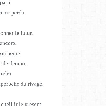
sparu
enir perdu.
nner le futur.
 encore.
son heure
t de demain.
oindra
approche du rivage.
cueillir le présent