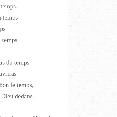
 temps.
u temps
mps
n temps.
as du temps.
uvriras
 bon le temps,
e Dieu dedans.