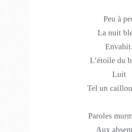
Peu à pe
La nuit bl
Envahit
L’étoile du b
Luit
Tel un caillou
Paroles murm
Aux absent