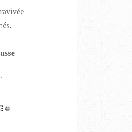
 ravivée
més.
usse