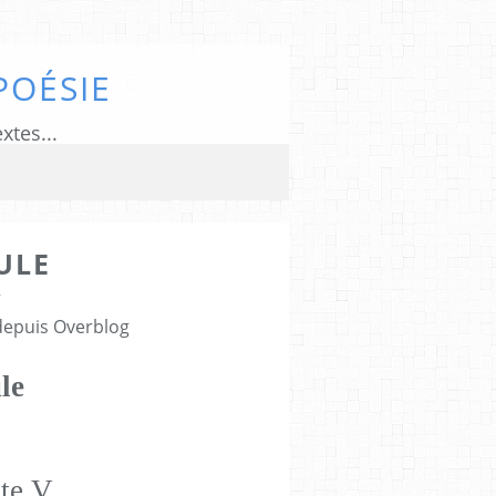
POÉSIE
xtes...
ULE
7
 depuis Overblog
le
te V