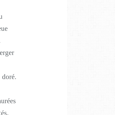
u
eue
.
erger
 doré.
urées
és.