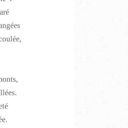
aré
rangées
coulée,
monts,
llées.
eté
ée.