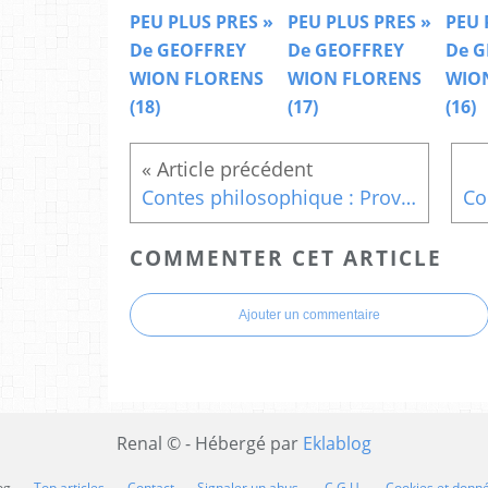
PEU PLUS PRES »
PEU PLUS PRES »
PEU 
De GEOFFREY
De GEOFFREY
De G
WION FLORENS
WION FLORENS
WIO
(18)
(17)
(16)
Contes philosophique : Proverbes, contes et histoires pour vivre mieux (L?homme et le médecin)
COMMENTER CET ARTICLE
Ajouter un commentaire
Renal © - Hébergé par
Eklablog
og
Top articles
Contact
Signaler un abus
C.G.U.
Cookies et donn