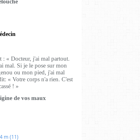
elouche
édecin
: « Docteur, j'ai mal partout.
ai mal. Si je le pose sur mon
 genou ou mon pied, j'ai mal
t: « Votre corps n'a rien. C'est
cassé ! »
rigine de vos maux