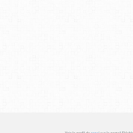
Voir le profil de
renal
sur le portail Eklabl