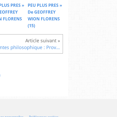
PLUS PRES »
PEU PLUS PRES »
EOFFREY
De GEOFFREY
N FLORENS
WION FLORENS
(15)
Contes philosophique : Proverbes, contes et histoires pour vivre mieux (L?homme et le médecin)
ées personnelles
Préférences cookies