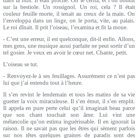
dans la nuit. Il était proche. On le cerna, et l’on bondit
sur la bestiole. Un rossignol. Un roi, cela ? Il était
couleur feuille morte, il tenait au creux de la main. On
l’enveloppa dans un linge, on le porta, vite, au palais.
Le roi dînait. Il prit l’oiseau, l’examina et fit la moue.
- C’est une erreur, il est quelconque, dit-il enfin. Allons,
mes gens, une musique aussi parfaite ne peut sortir d’un
tel gosier. Je veux en avoir le cœur net. Chante, petit.
L’oiseau se tut.
- Renvoyez-le à ses feuillages. Assurément ce n’est pas
lui que j’ai entendu tout à l’heure.
Il s’en revint le lendemain et tous les matins de sa vie
guetter la voix miraculeuse. Il s’en émut, il s’en emplit.
Il appela en pure perte celui qu’il imaginait beau parce
que son chant touchait son âme. Lui vint une
mélancolie qu’on estima inguérissable. Il en ignorait la
raison. Il ne savait pas que les êtres qui sèment parfois
sur nos têtes quelques graines de paradis sont des