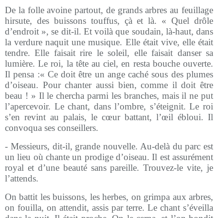
De la folle avoine partout, de grands arbres au feuillage
hirsute, des buissons touffus, çà et là. « Quel drôle
d’endroit », se dit-il. Et voilà que soudain, là-haut, dans
la verdure naquit une musique. Elle était vive, elle était
tendre. Elle faisait rire le soleil, elle faisait danser sa
lumière. Le roi, la tête au ciel, en resta bouche ouverte.
Il pensa :« Ce doit être un ange caché sous des plumes
d’oiseau. Pour chanter aussi bien, comme il doit être
beau ! » Il le chercha parmi les branches, mais il ne put
l’apercevoir. Le chant, dans l’ombre, s’éteignit. Le roi
s’en revint au palais, le cœur battant, l’œil ébloui. Il
convoqua ses conseillers.
- Messieurs, dit-il, grande nouvelle. Au-delà du parc est
un lieu où chante un prodige d’oiseau. Il est assurément
royal et d’une beauté sans pareille. Trouvez-le vite, je
l’attends.
On battit les buissons, les herbes, on grimpa aux arbres,
on fouilla, on attendit, assis par terre. Le chant s’éveilla