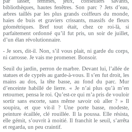
par lasser, femmes, jeux, conseillers savants,
bibliothèques, hautes fenêtres. Son parc ? Jets d’eau,
arbres taillés par les plus grands coiffeurs du monde,
haies de buis et graviers crissants, massifs de fleurs
géométriques. Bref tout était, chez ce roi-là, si
parfaitement ordonné qu’il fut pris, un soir de juillet,
d’un élan révolutionnaire.
- Je sors, dit-il. Non, s’il vous plait, ni garde du corps,
ni carrosse. Je vais me promener. Bonsoir.
Seuil du jardin, perron de marbre. Devant lui, l’allée de
statues et de cyprès au garde-à-vous. Il s’en fut droit, les
mains au dos, la tête basse, au fond du parc. Mur
d’enceinte habillé de lierre. « Je n’ai plus qu’à m’en
retourner, pensa le roi. Qu’est-ce qui m’a pris de vouloir
sortir sans escorte, sans même savoir où aller ? » Il
soupira, et que vit-il ? Une porte basse, modeste,
peinture écaillée, clé rouillée. Il la poussa. Elle résista,
elle gémit, s’ouvrit à moitié. Il franchit le seuil, s’arrêta
et regarda, un peu craintif.