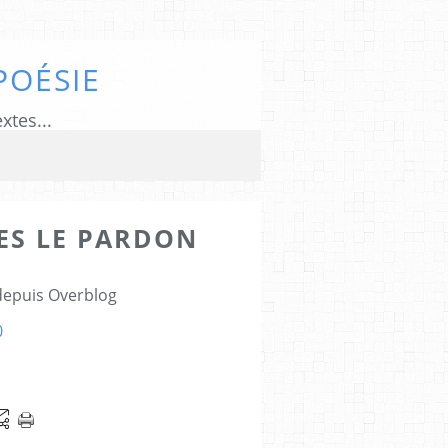
POÉSIE
xtes...
ES LE PARDON
5
 depuis Overblog