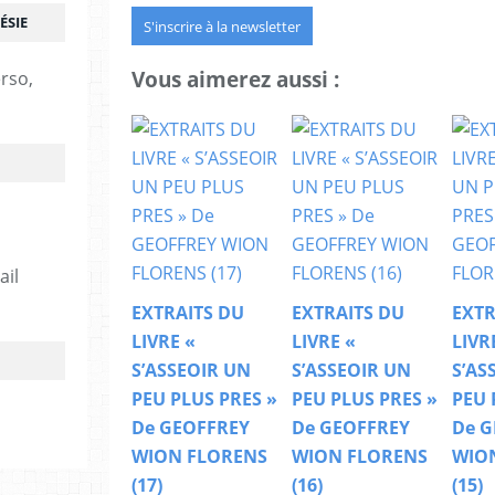
ÉSIE
S'inscrire à la newsletter
Vous aimerez aussi :
erso,
ail
EXTRAITS DU
EXTRAITS DU
EXTR
LIVRE «
LIVRE «
LIVR
S’ASSEOIR UN
S’ASSEOIR UN
S’AS
PEU PLUS PRES »
PEU PLUS PRES »
PEU 
De GEOFFREY
De GEOFFREY
De G
WION FLORENS
WION FLORENS
WIO
(17)
(16)
(15)