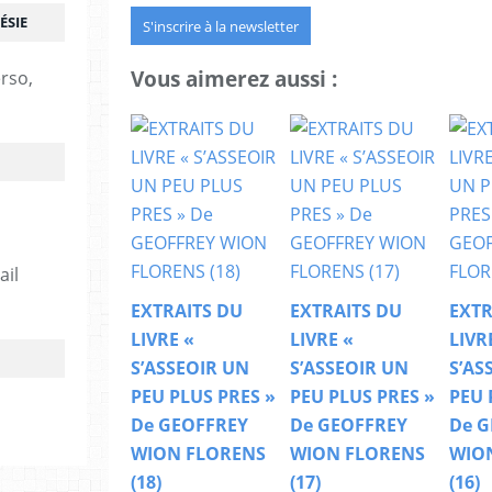
ÉSIE
S'inscrire à la newsletter
Vous aimerez aussi :
erso,
ail
EXTRAITS DU
EXTRAITS DU
EXTR
LIVRE «
LIVRE «
LIVR
S’ASSEOIR UN
S’ASSEOIR UN
S’AS
PEU PLUS PRES »
PEU PLUS PRES »
PEU 
De GEOFFREY
De GEOFFREY
De G
WION FLORENS
WION FLORENS
WIO
(18)
(17)
(16)