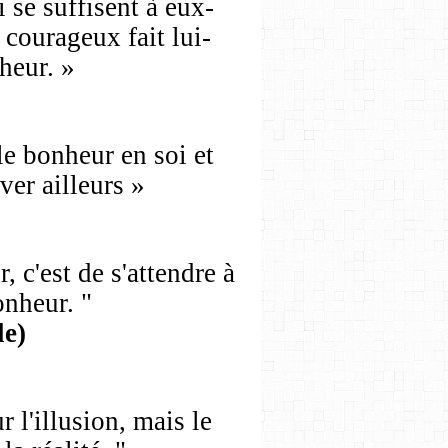
 se suffisent à eux-
courageux fait lui-
eur. »
 le bonheur en soi et
ver ailleurs »
 c'est de s'attendre à
onheur. "
le)
r l'illusion, mais le