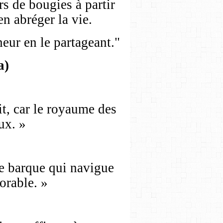
rs de bougies à partir
n abréger la vie.
eur en le partageant."
a)
it, car le royaume des
ux. »
 barque qui navigue
orable. »