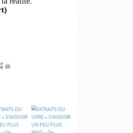
a réalité. "
t)