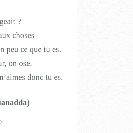
geait ?
aux choses
n peu ce que tu es.
r, on ose.
 m’aimes donc tu es.
ianadda)