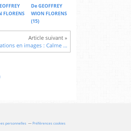
EOFFREY
De GEOFFREY
N FLORENS
WION FLORENS
(15)
Citations en images : Calme ton esprit
ées personnelles
Préférences cookies