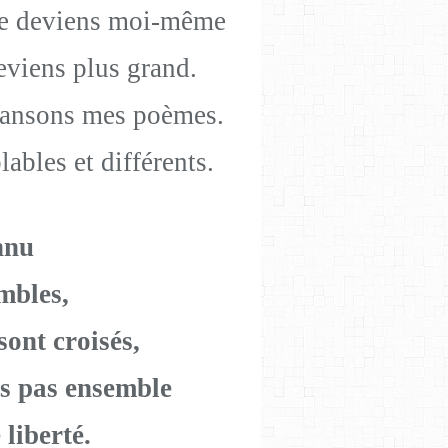
 je deviens moi-même
eviens plus grand.
chansons mes poèmes.
bles et différents.
nnu
mbles,
sont croisés,
s pas ensemble
 liberté.