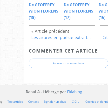
De GEOFFREY
De GEOFFREY
De G
WION FLORENS
WION FLORENS
WIO
(18)
(17)
(16)
Les arbres en poèsie extraits de « Trente-six chants d’arbres » Le pêcher
COMMENTER CET ARTICLE
Ajouter un commentaire
Renal © - Hébergé par
Eklablog
og
Top articles
Contact
Signaler un abus
C.G.U.
Cookies et donn