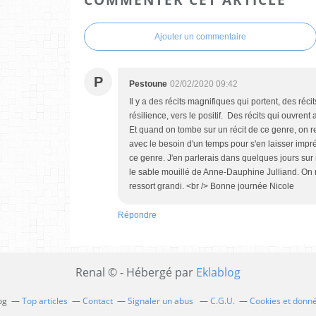
Ajouter un commentaire
P
Pestoune
02/02/2020 09:42
Il y a des récits magnifiques qui portent, des réc
résilience, vers le positif. Des récits qui ouvren
Et quand on tombe sur un récit de ce genre, on res
avec le besoin d'un temps pour s'en laisser imprég
ce genre. J'en parlerais dans quelques jours sur m
le sable mouillé de Anne-Dauphine Julliand. On 
ressort grandi. <br /> Bonne journée Nicole
Répondre
Renal © - Hébergé par
Eklablog
og
Top articles
Contact
Signaler un abus
C.G.U.
Cookies et donn