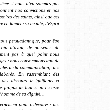
s, même si nous n’en sommes pas
çonnent nos convictions et nos
stoires des saints, ainsi que ces
re en lumière sa beauté, l’Esprit
nous persuadant que, pour être
oin d’avoir, de posséder, de
ement pas à quel point nous
ages ; nous consommons tant de
toiles de la communication,
des
 élaborés. En rassemblant des
 des discours insignifiants et
es propos de haine, on ne tisse
 l’homme de sa dignité…
cernement pour redécouvrir des