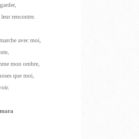
egarder,
 leur rencontre.
 marche avec moi,
ute,
omme mon ombre,
hoses que moi,
voir.
amara