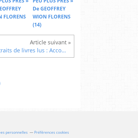
PLUS PRES »
PEU PLUS PRES »
EOFFREY
De GEOFFREY
N FLORENS
WION FLORENS
(14)
Extraits de livres lus : Accomplis ce pour quoi tu es fait (6)
ées personnelles
Préférences cookies