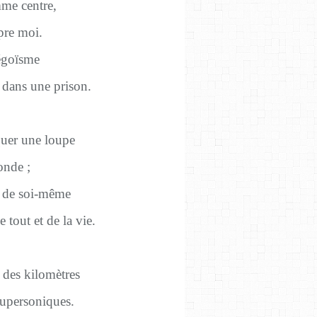
me centre,
pre moi.
’égoïsme
dans une prison.
aquer une loupe
onde ;
r de soi-même
 tout et de la vie.
r des kilomètres
 supersoniques.