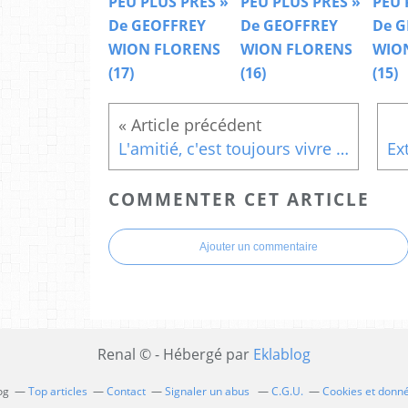
PEU PLUS PRES »
PEU PLUS PRES »
PEU 
De GEOFFREY
De GEOFFREY
De G
WION FLORENS
WION FLORENS
WIO
(17)
(16)
(15)
L'amitié, c'est toujours vivre un peu dans le coeur l'un de l'autre
COMMENTER CET ARTICLE
Ajouter un commentaire
Renal © - Hébergé par
Eklablog
og
Top articles
Contact
Signaler un abus
C.G.U.
Cookies et donn