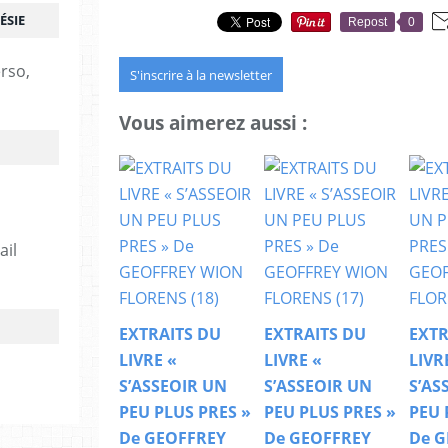
ÉSIE
Repost
0
erso,
S'inscrire à la newsletter
Vous aimerez aussi :
ail
EXTRAITS DU
EXTRAITS DU
EXTR
LIVRE «
LIVRE «
LIVR
S’ASSEOIR UN
S’ASSEOIR UN
S’AS
PEU PLUS PRES »
PEU PLUS PRES »
PEU 
De GEOFFREY
De GEOFFREY
De G