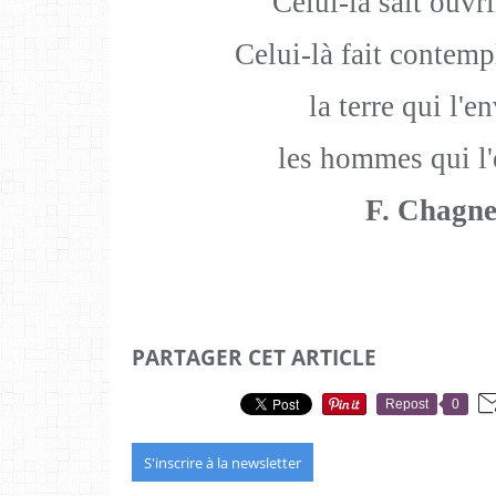
Celui-là sait ouvri
Celui-là fait contem
la terre qui l'e
les hommes qui l'
F. Chagn
PARTAGER CET ARTICLE
Repost
0
S'inscrire à la newsletter