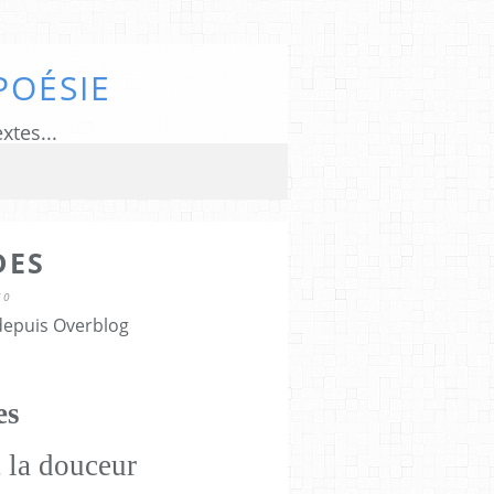
POÉSIE
xtes...
DES
10
 depuis Overblog
es
 la douceur