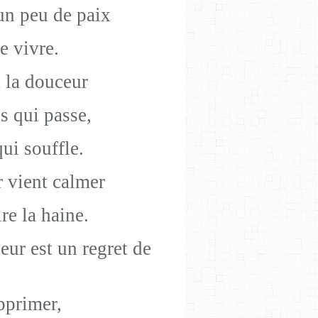
n peu de paix
de vivre.
 la douceur
ps qui passe,
qui souffle.
r vient calmer
ire la haine.
eur est un regret de
pprimer,