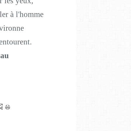
r les yeux,
pler à l'homme
nvironne
entourent.
eau