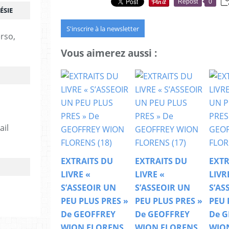
Repost
0
ÉSIE
S'inscrire à la newsletter
erso,
Vous aimerez aussi :
ail
EXTRAITS DU
EXTRAITS DU
EXTR
LIVRE «
LIVRE «
LIVR
S’ASSEOIR UN
S’ASSEOIR UN
S’AS
PEU PLUS PRES »
PEU PLUS PRES »
PEU 
De GEOFFREY
De GEOFFREY
De G
WION FLORENS
WION FLORENS
WIO