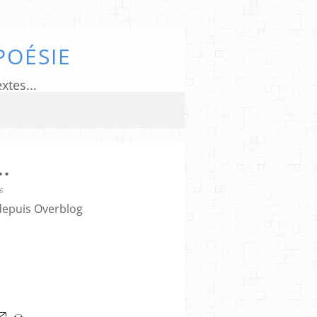
POÉSIE
xtes...
.
6
 depuis Overblog