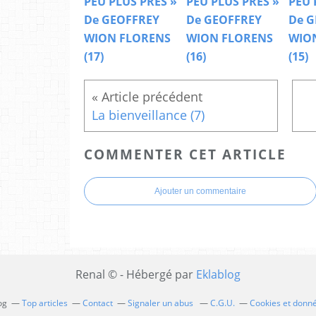
PEU PLUS PRES »
PEU PLUS PRES »
PEU 
De GEOFFREY
De GEOFFREY
De G
WION FLORENS
WION FLORENS
WIO
(17)
(16)
(15)
La bienveillance (7)
COMMENTER CET ARTICLE
Ajouter un commentaire
Renal © - Hébergé par
Eklablog
og
Top articles
Contact
Signaler un abus
C.G.U.
Cookies et donn