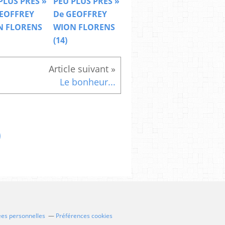
PLUS PRES »
PEU PLUS PRES »
EOFFREY
De GEOFFREY
N FLORENS
WION FLORENS
(14)
Le bonheur...
ées personnelles
Préférences cookies