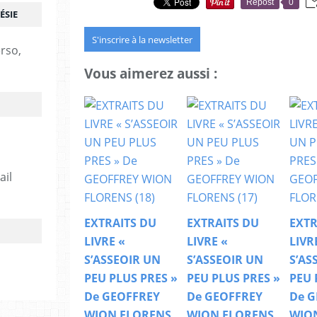
Repost
0
ÉSIE
S'inscrire à la newsletter
erso,
Vous aimerez aussi :
ail
EXTRAITS DU
EXTRAITS DU
EXTR
LIVRE «
LIVRE «
LIVR
S’ASSEOIR UN
S’ASSEOIR UN
S’AS
PEU PLUS PRES »
PEU PLUS PRES »
PEU 
De GEOFFREY
De GEOFFREY
De G
WION FLORENS
WION FLORENS
WIO