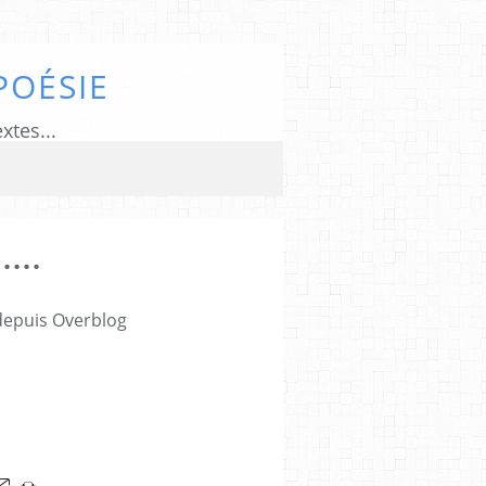
POÉSIE
xtes...
....
 depuis Overblog