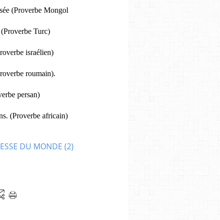
pensée (Proverbe Mongol
. (Proverbe Turc)
Proverbe israélien)
(proverbe roumain).
overbe persan)
ns. (Proverbe africain)