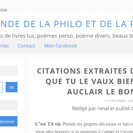
NDE DE LA PHILO ET DE LA 
ts de livres lus, poèmes perso, poème divers, beaux te
ries
Contact
Mon Facebook
CITATIONS EXTRAITES 
QUE TU LE VAUX BIE
AUCLAIR LE BO
17 DÉCEMBRE 20
Rédigé par renal et publié
C’est TA vie.
Prends tes propres décisions et fais
seras plus heureux si tu apprends à t’aimer et t’accep