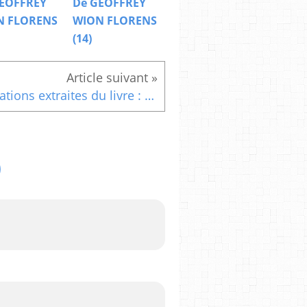
EOFFREY
De GEOFFREY
N FLORENS
WION FLORENS
(14)
Citations extraites du livre : Parce que tu le vaux bien De Delphine AUCLAIR (Le Bonheur 4)