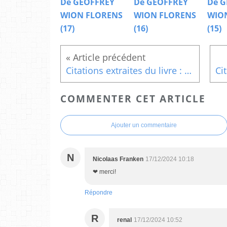
De GEOFFREY
De GEOFFREY
De G
WION FLORENS
WION FLORENS
WIO
(17)
(16)
(15)
Citations extraites du livre : Parce que tu le vaux bien De Delphine AUCLAIR Le Bonheur (2)
COMMENTER CET ARTICLE
Ajouter un commentaire
N
Nicolaas Franken
17/12/2024 10:18
❤ merci!
Répondre
R
renal
17/12/2024 10:52