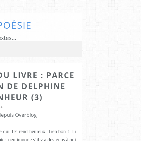
POÉSIE
xtes...
DU LIVRE : PARCE
N DE DELPHINE
NHEUR (3)
24
 depuis Overblog
 ce qui TE rend heureux. Tien bon ! Tu
ter, peu importe s’il y a des gens à qui