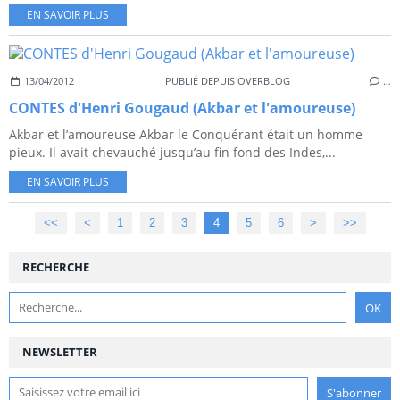
EN SAVOIR PLUS
13/04/2012
PUBLIÉ DEPUIS OVERBLOG
…
CONTES d'Henri Gougaud (Akbar et l'amoureuse)
Akbar et l’amoureuse Akbar le Conquérant était un homme
pieux. Il avait chevauché jusqu’au fin fond des Indes,...
EN SAVOIR PLUS
<<
<
1
2
3
4
5
6
>
>>
RECHERCHE
NEWSLETTER