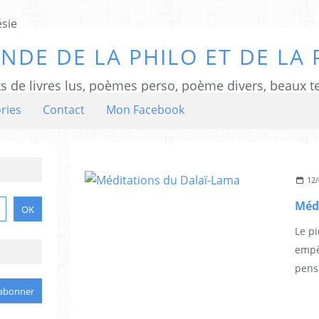
NDE DE LA PHILO ET DE LA 
ts de livres lus, poèmes perso, poème divers, beaux te
ries
Contact
Mon Facebook
12/
Méd
Le pi
empê
pense