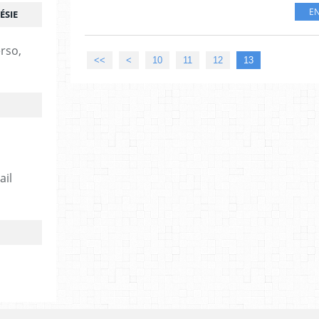
EN
ÉSIE
erso,
<<
<
10
11
12
13
ail