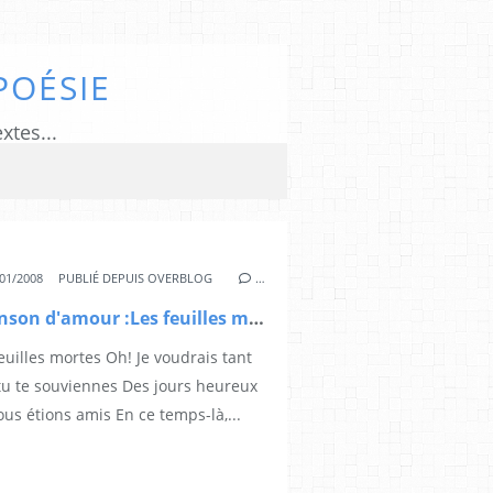
POÉSIE
xtes...
01/2008
PUBLIÉ DEPUIS OVERBLOG
…
Chanson d'amour :Les feuilles mortes
euilles mortes Oh! Je voudrais tant
tu te souviennes Des jours heureux
us étions amis En ce temps-là,...