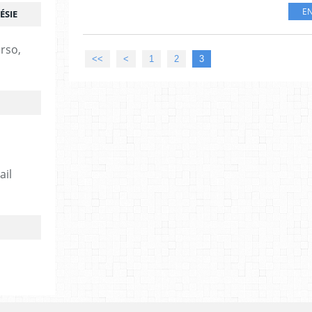
EN
ÉSIE
erso,
<<
<
1
2
3
ail