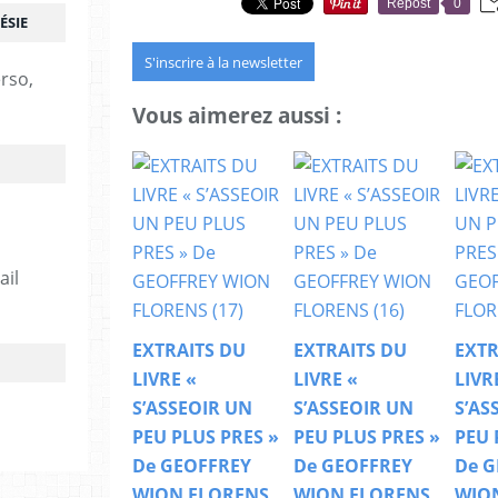
Repost
0
ÉSIE
S'inscrire à la newsletter
erso,
Vous aimerez aussi :
ail
EXTRAITS DU
EXTRAITS DU
EXTR
LIVRE «
LIVRE «
LIVR
S’ASSEOIR UN
S’ASSEOIR UN
S’AS
PEU PLUS PRES »
PEU PLUS PRES »
PEU 
De GEOFFREY
De GEOFFREY
De G
WION FLORENS
WION FLORENS
WIO