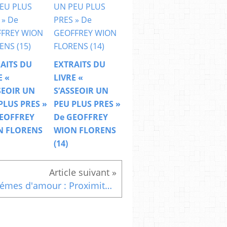
AITS DU
EXTRAITS DU
E «
LIVRE «
SEOIR UN
S’ASSEOIR UN
PLUS PRES »
PEU PLUS PRES »
EOFFREY
De GEOFFREY
N FLORENS
WION FLORENS
(14)
Poémes d'amour : Proximité de l'être aimé