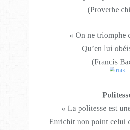
(Proverbe ch
« On ne triomphe d
Qu’en lui obéi
(Francis Ba
Politess
« La politesse est u
Enrichit non point celui q