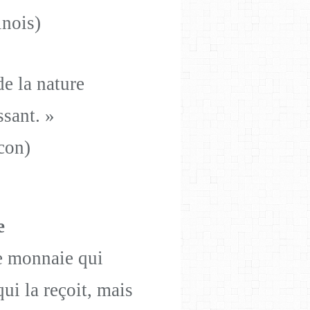
inois)
e la nature
ssant. »
con)
e
ne monnaie qui
ui la reçoit, mais