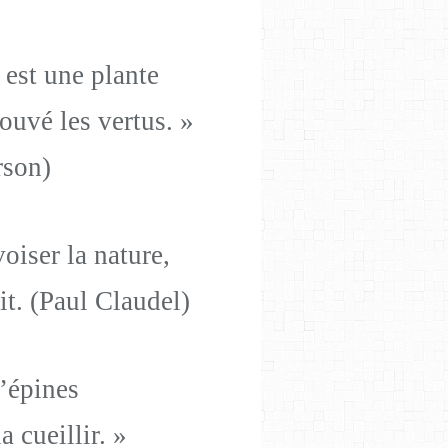
est une plante
ouvé les vertus. »
rson)
oiser la nature,
uit. (Paul Claudel)
d’épines
 cueillir. »