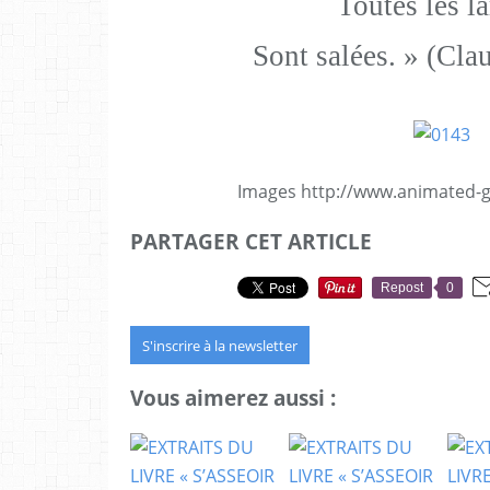
Toutes les l
Sont salées. » (Cla
Images http://www.animated-gi
PARTAGER CET ARTICLE
Repost
0
S'inscrire à la newsletter
Vous aimerez aussi :