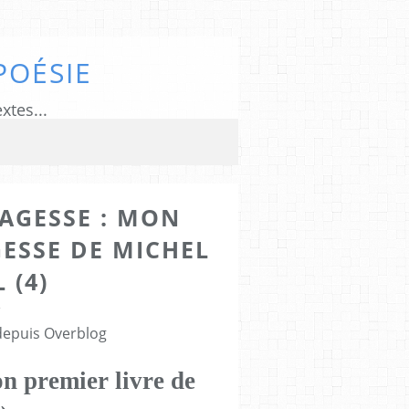
POÉSIE
xtes...
SAGESSE : MON
GESSE DE MICHEL
 (4)
3
 depuis Overblog
on premier livre de
»