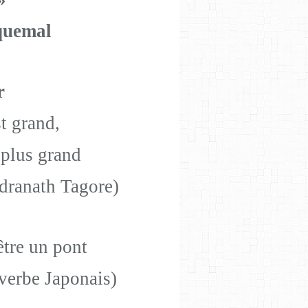
quemal
r
t grand,
plus grand
dranath Tagore)
être un pont
overbe Japonais)