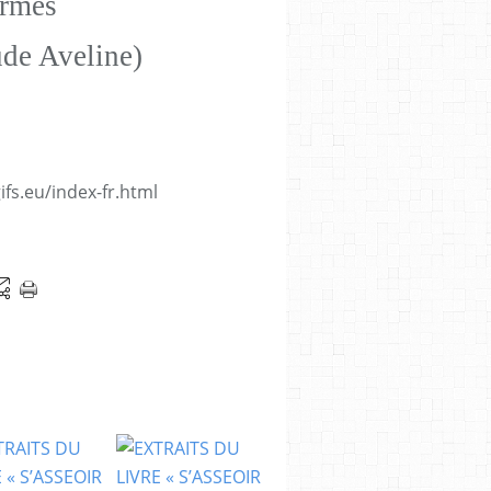
armes
ude Aveline)
fs.eu/index-fr.html