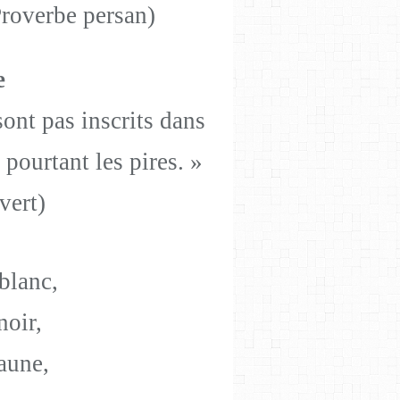
Proverbe persan)
e
ont pas inscrits dans
pourtant les pires. »
vert)
blanc,
oir,
aune,