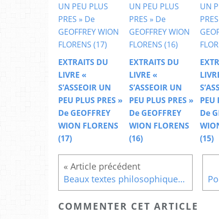
EXTRAITS DU
EXTRAITS DU
EXTR
LIVRE «
LIVRE «
LIVR
S’ASSEOIR UN
S’ASSEOIR UN
S’AS
PEU PLUS PRES »
PEU PLUS PRES »
PEU 
De GEOFFREY
De GEOFFREY
De G
WION FLORENS
WION FLORENS
WIO
(17)
(16)
(15)
Beaux textes philosophiques et spirituels : En harmonie avec tout le reste
COMMENTER CET ARTICLE